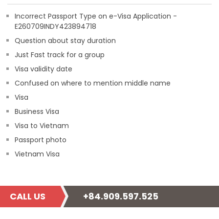
Incorrect Passport Type on e-Visa Application -
E260709INDY423894718
Question about stay duration
Just Fast track for a group
Visa validity date
Confused on where to mention middle name
Visa
Business Visa
Visa to Vietnam
Passport photo
Vietnam Visa
CALL US
+84.909.597.525