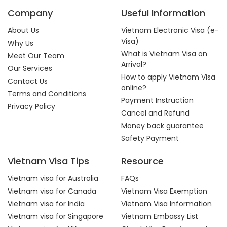
Company
Useful Information
About Us
Vietnam Electronic Visa (e-
Visa)
Why Us
What is Vietnam Visa on
Meet Our Team
Arrival?
Our Services
How to apply Vietnam Visa
Contact Us
online?
Terms and Conditions
Payment Instruction
Privacy Policy
Cancel and Refund
Money back guarantee
Safety Payment
Vietnam Visa Tips
Resource
Vietnam visa for Australia
FAQs
Vietnam visa for Canada
Vietnam Visa Exemption
Vietnam visa for India
Vietnam Visa Information
Vietnam visa for Singapore
Vietnam Embassy List